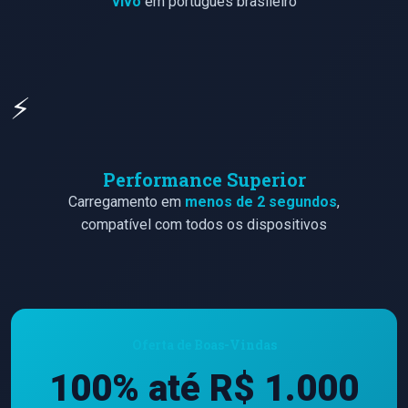
vivo
em português brasileiro
⚡
Performance Superior
Carregamento em
menos de 2 segundos
,
compatível com todos os dispositivos
Oferta de Boas-Vindas
100% até R$ 1.000