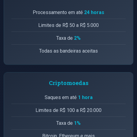
Processamento em até
24 horas
Limites de R$ 50 a R$ 5.000
Taxa de
2%
Todas as bandeiras aceitas
Criptomoedas
Saques em até
1 hora
Limites de R$ 100 a R$ 20.000
Taxa de
1%
Bitcoin, Ethereum e mais