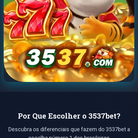
Por Que Escolher o 3537bet?
Descubra os diferenciais que fazem do 3537bet a
escolha número 1 dos brasileiros