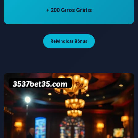
+ 200 Giros Grátis
Reivindicar Bônus