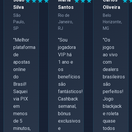
★★★★★
★★★★★
★
Silva
Santos
Oliveira
São
Rio de
Belo
Paulo,
Janeiro,
Horizonte,
SP
RJ
MG
"Melhor
"Sou
"Os
plataforma
jogadora
jogos
de
VIP há
ao vivo
apostas
1 ano e
com
online
os
dealers
do
benefícios
brasileiros
Brasil!
são
são
Saquei
fantásticos!
perfeitos!
via PIX
Cashback
Jogo
em
semanal,
blackjack
menos
bônus
e roleta
de 5
exclusivos
quase
minutos,
e
todos