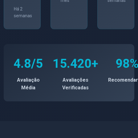
mês
semanas
Há 2
semanas
4.8/5
15.420+
98
Avaliação
Avaliações
Recomendar
Média
Verificadas