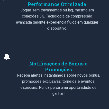
Performance Otimizada
Jogue sem travamentos ou lag, mesmo em
conexões 3G. Tecnologia de compressão
avançada garante experiência fluida em qualquer
dispositivo.
🔔
Notificações de Bônus e
Promoções
Receba alertas instantâneos sobre novos bônus,
promoções exclusivas, torneios e eventos
especiais. Nunca perca uma oportunidade de
ganhar!