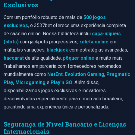
Exclusivos
Com um portfólio robusto de mais de
500 jogos
exclusivos
, o 3537bet oferece uma experiência completa
de cassino online. Nossa biblioteca inclui
caça-níqueis
(slots)
com jackpots progressivos,
roleta online
em
múltiplas variações,
blackjack
com estratégias avançadas,
baccarat
de alta qualidade,
pôquer online
e muito mais.
Trabalhamos em parceria com fornecedores renomados
mundialmente como
NetEnt
,
Evolution Gaming
,
Pragmatic
Play
,
Microgaming
e
Play'n GO
. Além disso,
disponibilizamos jogos exclusivos e inovadores
desenvolvidos especialmente para o mercado brasileiro,
garantindo uma experiência única e personalizada.
Segurança de Nível Bancário e Licenças
Internacionais