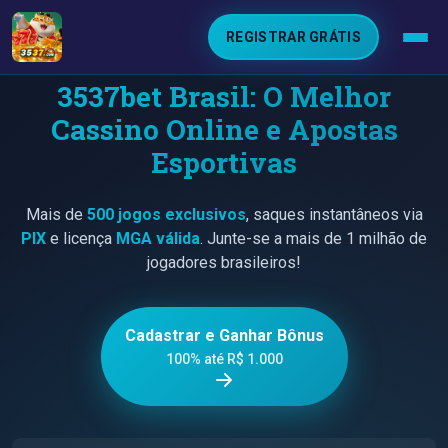
REGISTRAR GRÁTIS
3537bet Brasil: O Melhor
Cassino Online e Apostas
Esportivas
Mais de
500 jogos exclusivos
, saques instantâneos via
PIX
e licença
MGA válida
. Junte-se a mais de 1 milhão de
jogadores brasileiros!
Cadastrar e Ganhar Bônus
100% até R$ 1.000