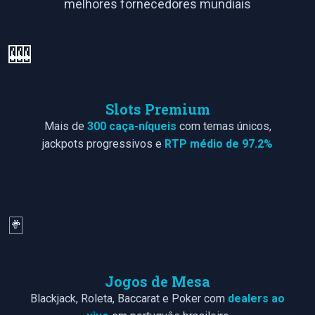
melhores fornecedores mundiais
🎰
Slots Premium
Mais de
300 caça-níqueis
com temas únicos,
jackpots progressivos e
RTP médio de 97.2%
🃏
Jogos de Mesa
Blackjack, Roleta, Baccarat e Poker com
dealers ao