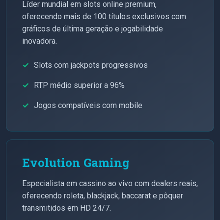
Líder mundial em slots online premium,
oferecendo mais de 100 títulos exclusivos com
gráficos de última geração e jogabilidade
inovadora.
Slots com jackpots progressivos
RTP médio superior a 96%
Jogos compatíveis com mobile
Evolution Gaming
Especialista em cassino ao vivo com dealers reais,
oferecendo roleta, blackjack, baccarat e pôquer
transmitidos em HD 24/7.