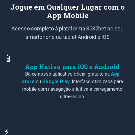
Jogue em Qualquer Lugar com o
App Mobile
Acesso completo à plataforma 3537bet no seu
smartphone ou tablet Android e iOS
📱
App Nativo para iOS e Android
Baixe nosso aplicativo oficial gratuito na
App
Store
ou
Google Play
. Interface otimizada para
mobile com navegação intuitiva e carregamento
ultra-rápido.
⚡