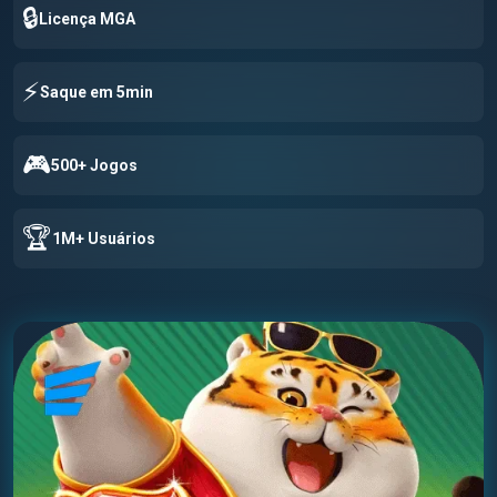
🔒
Licença MGA
⚡
Saque em 5min
🎮
500+ Jogos
🏆
1M+ Usuários