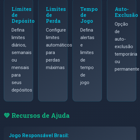
Limites
Limites
Tempo
Auto-
de
de
de
Exclusão
Depósito
Perda
Jogo
Opção
Defina
Configure
Defina
de
limites
limites
alertas
auto-
diários,
automáticos
e
exclusão
semanais
para
limites
temporária
ou
perdas
de
ou
mensais
máximas
tempo
permanente
para
de
seus
jogo
depósitos
💚 Recursos de Ajuda
Jogo Responsável Brasil: