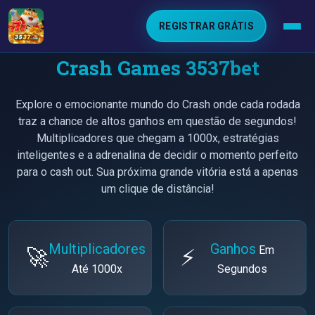
REGISTRAR GRÁTIS
Crash Games 3537bet
Explore o emocionante mundo do Crash onde cada rodada
traz a chance de altos ganhos em questão de segundos!
Multiplicadores que chegam a 1000x, estratégias
inteligentes e a adrenalina de decidir o momento perfeito
para o cash out. Sua próxima grande vitória está a apenas
um clique de distância!
Multiplicadores
Ganhos
Em
🚀
⚡
Até 1000x
Segundos