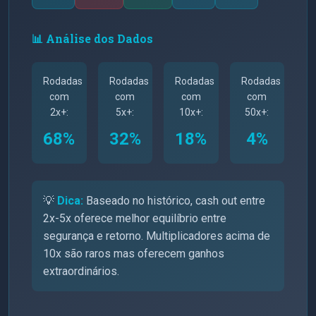
📊 Análise dos Dados
Rodadas
Rodadas
Rodadas
Rodadas
com
com
com
com
2x+:
5x+:
10x+:
50x+:
68%
32%
18%
4%
💡
Dica:
Baseado no histórico, cash out entre
2x-5x oferece melhor equilíbrio entre
segurança e retorno. Multiplicadores acima de
10x são raros mas oferecem ganhos
extraordinários.