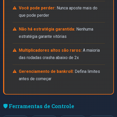
Você pode perder:
Nunca aposte mais do
que pode perder
Não há estratégia garantida:
Nenhuma
estratégia garante vitórias
Multiplicadores altos são raros:
A maioria
das rodadas crasha abaixo de 2x
Gerenciamento de bankroll:
Defina limites
antes de começar
🛡️ Ferramentas de Controle