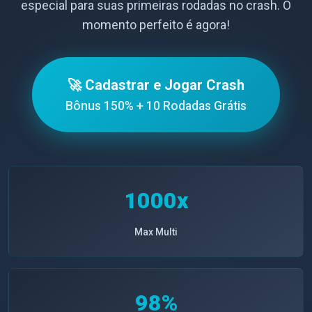
especial para suas primeiras rodadas no crash. O
momento perfeito é agora!
🚀 Cadastrar e Jogar Crash
Bônus 150% + 10 Rodadas Grátis
1000x
Max Multi
98%